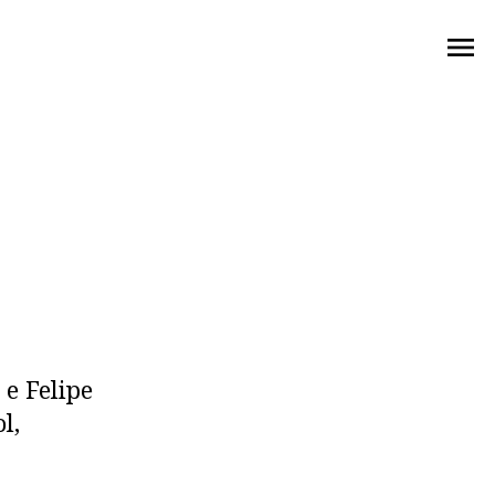
menu
 e Felipe
l,